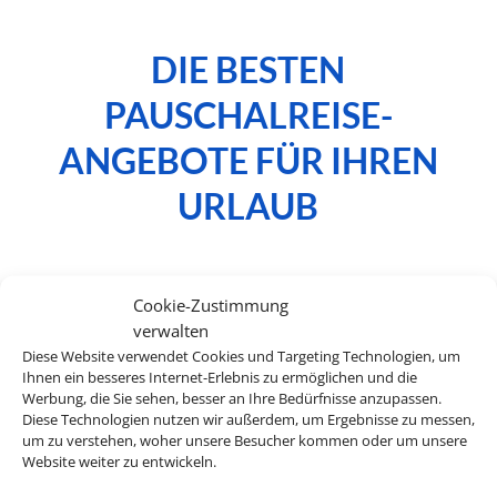
DIE BESTEN
PAUSCHALREISE-
ANGEBOTE FÜR IHREN
URLAUB
Cookie-Zustimmung
Bauen Sie sich Ihre Reise selbst zusammen
verwalten
und profitieren Sie dabei von maximaler
Diese Website verwendet Cookies und Targeting Technologien, um
Flexibilität. Die besten Hotelangebote für
Ihnen ein besseres Internet-Erlebnis zu ermöglichen und die
Werbung, die Sie sehen, besser an Ihre Bedürfnisse anzupassen.
Ihren Urlaub finden Sie dabei bei uns.
Diese Technologien nutzen wir außerdem, um Ergebnisse zu messen,
um zu verstehen, woher unsere Besucher kommen oder um unsere
Website weiter zu entwickeln.