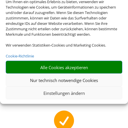
Um Ihnen ein optimales Erlebnis zu bieten, verwenden wir

Technologien wie Cookies, um Geräteinformationen zu speichern
und/oder darauf zuzugreifen. Wenn Sie diesen Technologien
zustimmmen, können wir Daten wie das Surfverhalten oder
eindeutige IDs auf dieser Website verarbeiten. Wenn Sie ihre
Zustimmung nicht erteilen oder zurückziehen, können bestimmte
RIESIGE AUSWAHL
Merkmale und Funktionen beeinträchtigt werden.
Wählen Sie aus einer großen Anzahl an Hotels
Wir verwenden Statistiken-Cookies und Marketing Cookies.
europaweit
Cookie-Richtlinie

Alle Cookies akzeptieren
Nur technisch notwendige Cookies
EINFACH UND SCHNELL
Einstellungen ändern
Buchen Sie Bahn und Hotel im Paket
